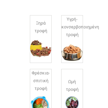
Υγρή-
Ξηρά
κονσερβοποιημένη
τροφή
τροφή
Φρέσκια-
σπιτική
Ωμή
τροφή
τροφή