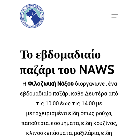
Μετάβαση
Μενού
στο
Κλείσ
κύριο
μενού
περιεχόμενο
Το
εβδομαδιαίο
παζάρι
του
NAWS
Η
Φιλοζωική Νάξου
διοργανώνει ένα
εβδομαδιαίο παζάρι κάθε Δευτέρα από
τις 10.00 έως τις 14.00 με
μεταχειρισμένα είδη όπως ρούχα,
παπούτσια, κοσμήματα, είδη κουζίνας,
κλινοσκεπάσματα, μαξιλάρια, είδη